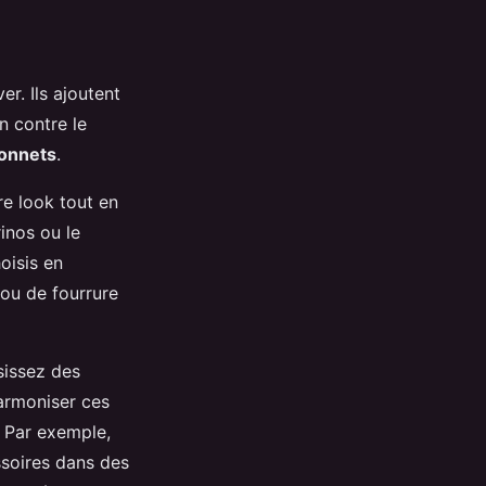
er. Ils ajoutent
n contre le
onnets
.
re look tout en
inos ou le
oisis en
 ou de fourrure
sissez des
harmoniser ces
 Par exemple,
ssoires dans des