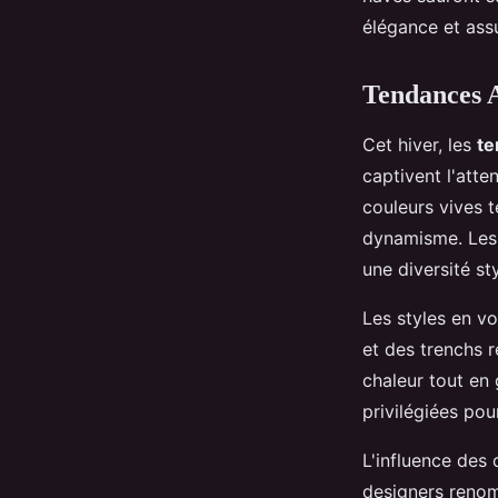
Giulia
•
28 octobre 2024
•
8 min de lecture
élégance et ass
Tendances A
Cet hiver, les
te
captivent l'atte
couleurs vives t
dynamisme. Les 
une diversité sty
Les styles en v
et des trenchs r
chaleur tout en
privilégiées pour
L'influence des 
designers reno