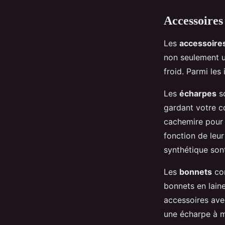
Accessoire
Les
accessoires
non seulement u
froid. Parmi les
Les
écharpes
so
gardant votre c
cachemire pour 
fonction de leur
synthétique sont
Les
bonnets
com
bonnets en laine
accessoires ave
une écharpe à m