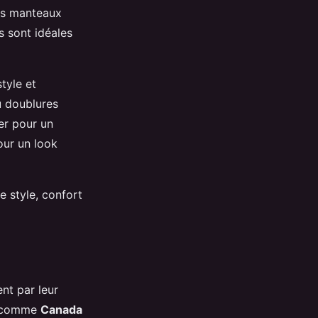
les manteaux
s sont idéales
tyle et
u doublures
ter pour un
our un look
ie style, confort
ent par leur
ms comme
Canada