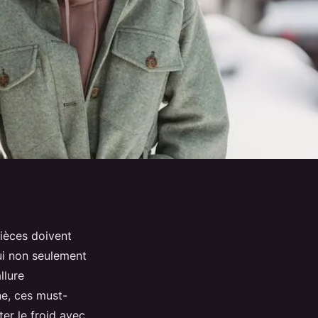
pièces doivent
qui non seulement
llure
e, ces must-
er le froid avec