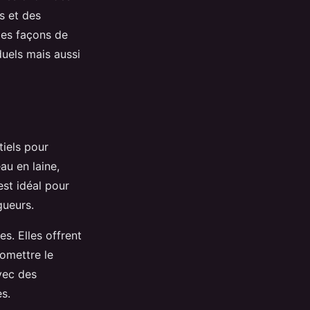
s et des
les façons de
duels mais aussi
iels pour
au en laine,
est idéal pour
gueurs.
s. Elles offrent
omettre le
vec des
es.