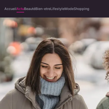
Accueil
Actu
Beauté
Bien-etre
Lifestyle
Mode
Shopping