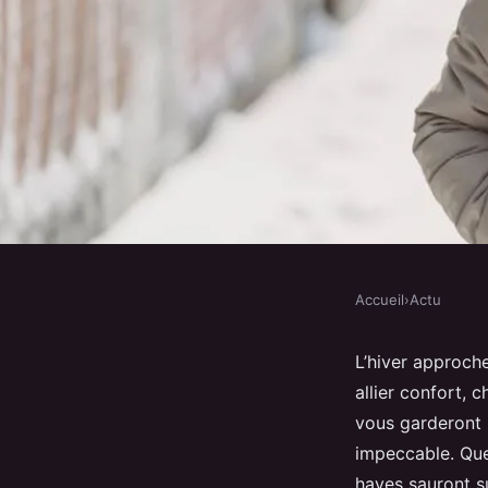
Accueil
›
Actu
ACTU
Les Must-Have en Ve
L’hiver approch
allier confort, 
pour l'Hiver
vous garderont 
impeccable. Que
haves sauront s