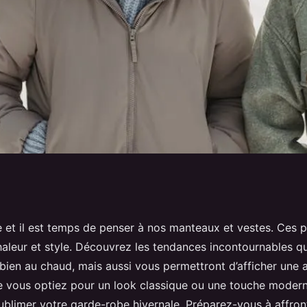
stes et Manteaux
e et il est temps de penser à nos manteaux et vestes. Ces 
chaleur et style. Découvrez les tendances incontournables 
bien au chaud, mais aussi vous permettront d’afficher une a
 vous optiez pour un look classique ou une touche modern
ublimer votre garde-robe hivernale. Préparez-vous à affront