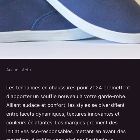
Accueil
›
Actu
ACTU
Les Nouveautés en Chaussures
Les tendances en chaussures pour 2024 promettent
d'apporter un souffle nouveau à votre garde-robe.
pour 2024
Alliant audace et confort, les styles se diversifient
entre lacets dynamiques, textures innovantes et
Giulia
•
28 octobre 2024
•
7 min de lecture
couleurs éclatantes. Les marques prennent des
initiatives éco-responsables, mettant en avant des