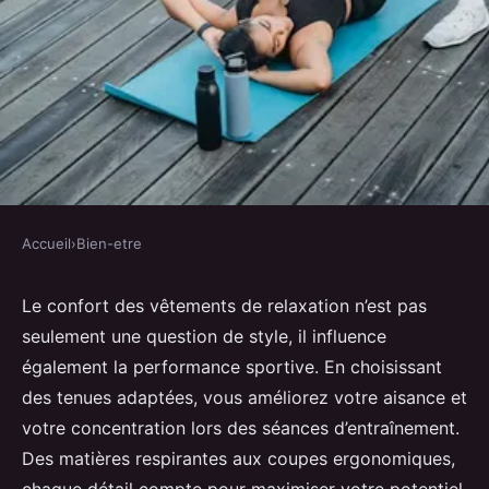
Accueil
›
Bien-etre
BIEN-ETRE
Comment les vêtements de
Le confort des vêtements de relaxation n’est pas
seulement une question de style, il influence
relaxation peuvent améliorer
également la performance sportive. En choisissant
votre séance de sport
des tenues adaptées, vous améliorez votre aisance et
votre concentration lors des séances d’entraînement.
Giulia
•
28 octobre 2024
•
5 min de lecture
Des matières respirantes aux coupes ergonomiques,