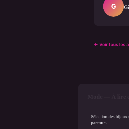
G
Gi
← Voir tous les 
Mode — À lire 
Sélection des bijoux
parcours