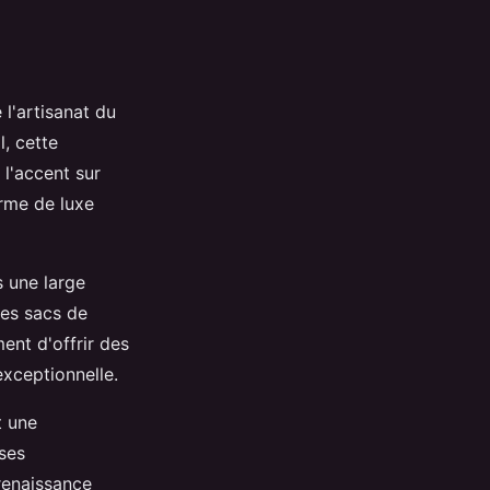
l'artisanat du
l, cette
 l'accent sur
orme de luxe
s une large
des sacs de
ent d'offrir des
exceptionnelle.
t une
ses
renaissance