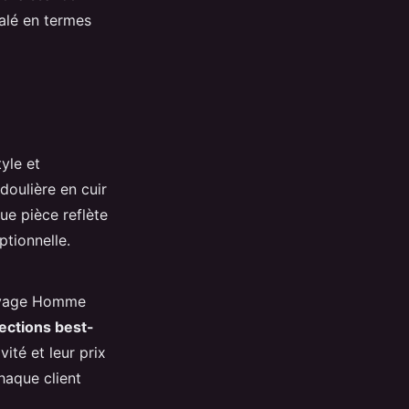
galé en termes
tyle et
doulière en cuir
ue pièce reflète
tionnelle.
 Voyage Homme
lections best-
ité et leur prix
haque client