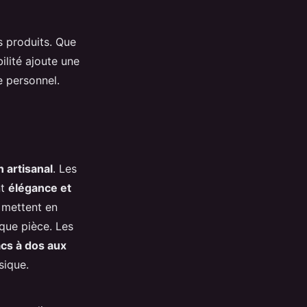
 produits. Que
bilité ajoute une
e personnel.
 artisanal
. Les
nt
élégance et
s mettent en
aque pièce. Les
cs à dos aux
sique.