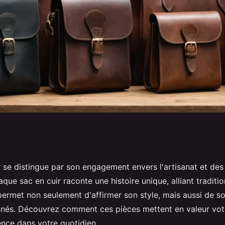
ont la différence
 se distingue par son engagement envers l'artisanat et des
que sac en cuir raconte une histoire unique, alliant traditi
permet non seulement d'affirmer son style, mais aussi de so
nnés. Découvrez comment ces pièces mettent en valeur vot
rence dans votre quotidien.