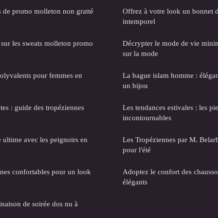
s de promo molleton non gratté
Offrez à votre look un bonnet 
intemporel
s sur les sweats molleton promo
Décrypter le mode de vie minim
sur la mode
polyvalents pour femmes en
La bague islam homme : élégance
un bijou
tes : guide des tropéziennes
Les tendances estivales : les pie
incontournables
 ultime avec les peignoirs en
Les Tropéziennes par M. Belarbi
pour l'été
ines confortables pour un look
Adoptez le confort des chauss
élégants
naison de soirée dos nu à