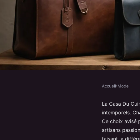
Accueil
›
Mode
MODE
Les sacs en cuir qui f
La Casa Du Cuir
intemporels. Cha
chez la casa du cuir
Ce choix avisé 
artisans passio
faisant la diffé