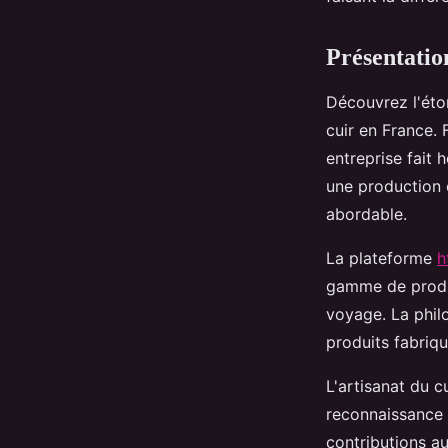
Giulia
•
28 février 2025
•
3 min de lecture
Présentatio
Découvrez l'éto
cuir en France. 
entreprise fait 
une production 
abordable.
La plateforme
h
gamme de produi
voyage. La phil
produits fabriqu
L'artisanat du c
reconnaissance
contributions a