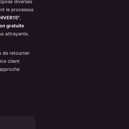
ropose diverses
ant le processus
"HIVER15"
,
son gratuite
us attrayante.
s de retourner
ice client
 approche