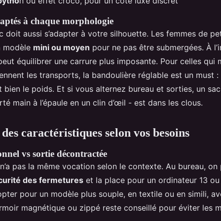
 pytho
n ou effet croco, pour un côté luxe discret
daptés à chaque morphologie
 doit aussi s’adapter à votre silhouette. Les femmes de peti
un modèle
mini ou moyen
pour ne pas être submergées. À l’i
peut équilibrer une carrure plus imposante. Pour celles qui
nent les transports, la bandoulière réglable est un must : e
t bien le poids. Et si vous alternez bureau et sorties, un sac
té main à l’épaule en un clin d’œil - est dans les clous.
des caractéristiques selon vos besoins
nnel vs sortie décontractée
 n’a pas la même vocation selon le contexte. Au bureau, on 
écurité des fermetures
et la place pour un ordinateur 13 ou
opter pour un modèle plus souple, en textile ou en simili, av
ermoir magnétique ou zippé reste conseillé pour éviter les 