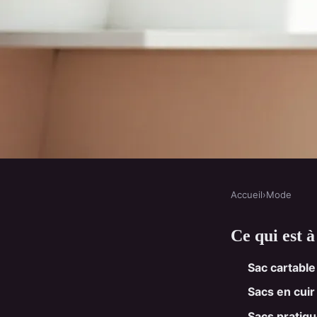
Accueil
›
Mode
MODE
Ce qui est à
Top 10 sacs à main p
Sac cartabl
femmes en 2023
Sacs en cuir
Sacs pratiq