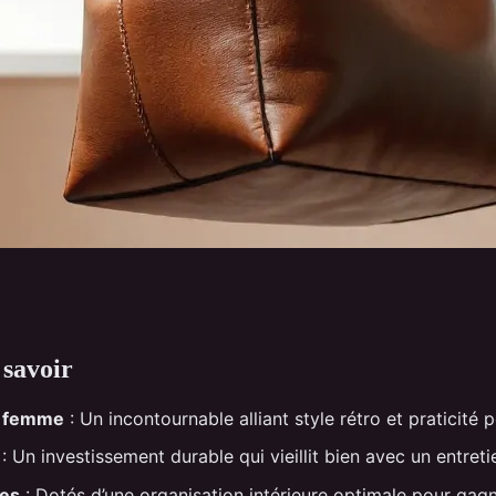
 savoir
olyvalents pour
e femme
: Un incontournable alliant style rétro et praticité 
: Un investissement durable qui vieillit bien avec un entret
ues
: Dotés d’une organisation intérieure optimale pour gag