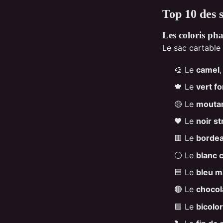
Top 10 des s
Les coloris ph
Le sac cartable 
🎨 Le
camel
🍁 Le
vert fo
🟡 Le
mouta
🖤 Le
noir s
🟥 Le
borde
⚪️ Le
blanc 
🟦 Le
bleu m
🟤 Le
chocol
🟪 Le
bicolo