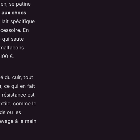
ien, se patine
, aux chocs
 lait spécifique
ccessoire. En
 qui saute
 malfaçons
100 €.
é du cuir, tout
, ce qui en fait
a résistance est
extile, comme le
nds ou les
lavage à la main