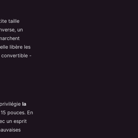
te taille
nverse, un
 marchent
lle libère les
 convertible -
privilégie
la
 15 pouces. En
ec un esprit
mauvaises