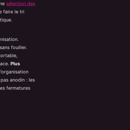
une
sélection des
faire le tri
tique.
nisation.
ans fouiller.
ortable,
lace.
Plus
’organisation
pas anodin : les
des fermetures