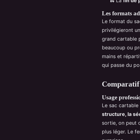
🐍 La
fin de
Les formats a
Le format du sac
privilégieront 
grand cartable 
beaucoup ou pren
mains et réparti
qui passe du por
Comparatif 
Usage professio
Le sac cartable
structure, la s
sortie, on peut 
plus léger. Le f