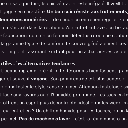
un sac qui dure, le cuir véritable reste inégalé. Il vieillit b
t gagne en caractère.
Un bon cuir résiste aux frottements
intempéries modérées
. Il demande un entretien régulier - un
 soin s’inscrit dans la relation qu’on entretient avec un bel a
e fabrication, comme un fermoir défectueux ou une couture
la garantie légale de conformité couvre généralement ces
s. Un point rassurant, surtout pour un achat au-dessus de 
extiles : les alternatives tendances
’est beaucoup amélioré : il imite désormais bien l’aspect grain
éger et souvent
végane
. Son prix d’entrée est plus accessible
 pour tester le style sans se ruiner. Attention toutefois : s
 face aux rayures ou à l’humidité prolongée. Les sacs en t
e, offrent un esprit plus décontracté, idéal pour les week-e
Leur entretien ? Un chiffon humide pour les taches, ou un 
le permet.
Pas de machine à laver
- c’est la règle numéro un.