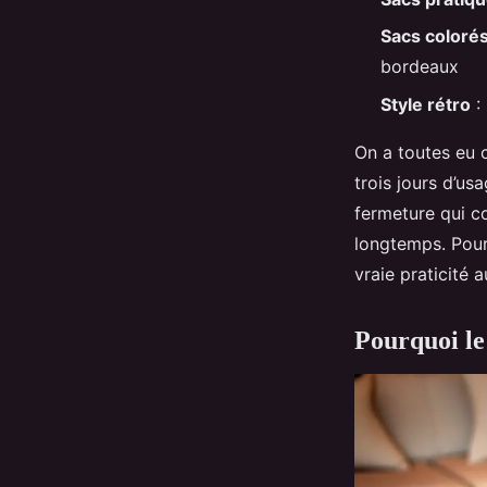
Radegonda
•
21/05/2026 08:08
•
10 min de lecture
Sacs coloré
bordeaux
Style rétro
:
On a toutes eu c
trois jours d’us
fermeture qui co
longtemps. Pourta
vraie praticité 
Pourquoi le