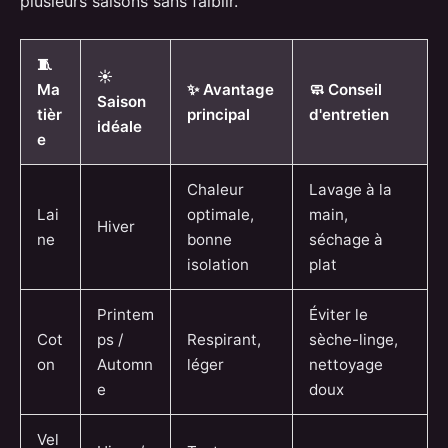
plusieurs saisons sans faiblir.
🧵
☀️
Ma
✨ Avantage
🧼 Conseil
Saison
tièr
principal
d'entretien
idéale
e
Chaleur
Lavage à la
Lai
optimale,
main,
Hiver
ne
bonne
séchage à
isolation
plat
Printem
Éviter le
Cot
ps /
Respirant,
sèche-linge,
on
Automn
léger
nettoyage
e
doux
Vel