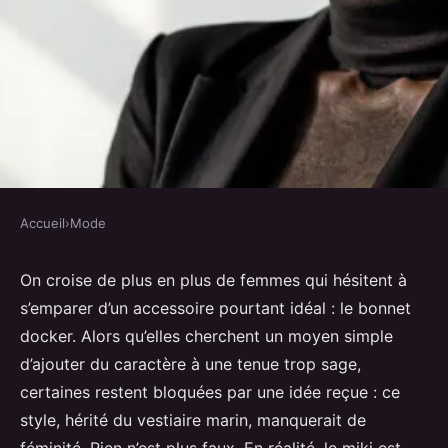
Accueil
›
Mode
MODE
10 raisons d'adopter le bonnet
On croise de plus en plus de femmes qui hésitent à
s’emparer d’un accessoire pourtant idéal : le bonnet
docker pour un look moderne
docker. Alors qu’elles cherchent un moyen simple
d’ajouter du caractère à une tenue trop sage,
Radegonda
•
01/06/2026 20:31
•
9 min de lecture
certaines restent bloquées par une idée reçue : ce
style, hérité du vestiaire marin, manquerait de