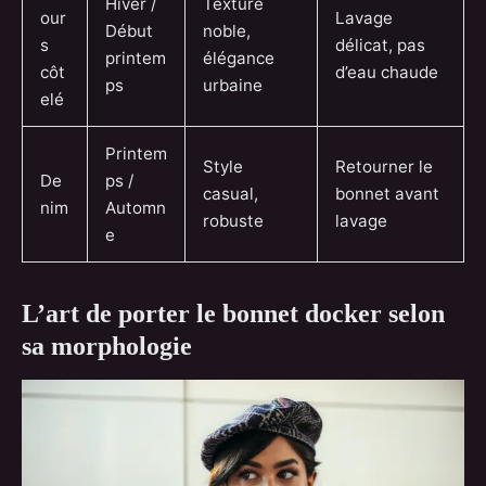
Hiver /
Texture
our
Lavage
Début
noble,
s
délicat, pas
printem
élégance
côt
d’eau chaude
ps
urbaine
elé
Printem
Style
Retourner le
De
ps /
casual,
bonnet avant
nim
Automn
robuste
lavage
e
L’art de porter le bonnet docker selon
sa morphologie