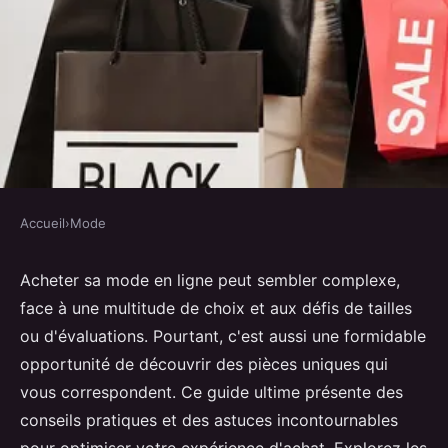
Accueil
›
Mode
MODE
Guide ultime pour acheter sa
Acheter sa mode en ligne peut sembler complexe,
face à une multitude de choix et aux défis de tailles
mode en ligne
ou d'évaluations. Pourtant, c'est aussi une formidable
opportunité de découvrir des pièces uniques qui
Giulia
•
28 octobre 2024
•
8 min de lecture
vous correspondent. Ce guide ultime présente des
conseils pratiques et des astuces incontournables