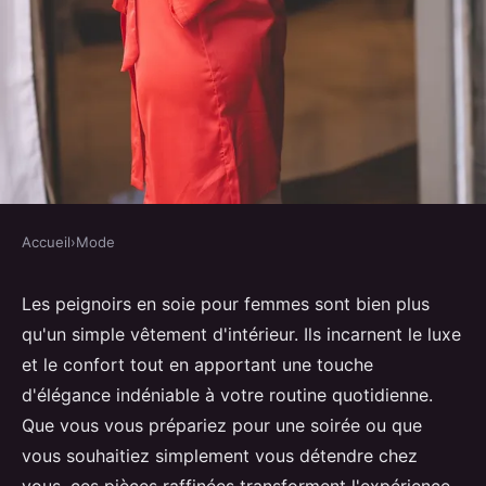
Accueil
›
Mode
MODE
Découvrez l'élégance ultime
Les peignoirs en soie pour femmes sont bien plus
qu'un simple vêtement d'intérieur. Ils incarnent le luxe
avec les peignoirs en soie femme
et le confort tout en apportant une touche
d'élégance indéniable à votre routine quotidienne.
Giulia
•
18 avril 2025
•
3 min de lecture
Que vous vous prépariez pour une soirée ou que
vous souhaitiez simplement vous détendre chez