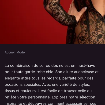
Accueil
›
Mode
MODE
La magnifique combinaison de
La combinaison de soirée dos nu est un must-have
pour toute garde-robe chic. Son allure audacieuse et
soirée dos nu à adopter
élégante attire tous les regards, parfaite pour des
occasions spéciales. Avec une variété de styles,
Giulia
•
6 février 2025
•
4 min de lecture
tissus et couleurs, il est facile de trouver celle qui
reflète votre personnalité. Explorez notre sélection
inspirante et découvrez comment accessoiriser ces