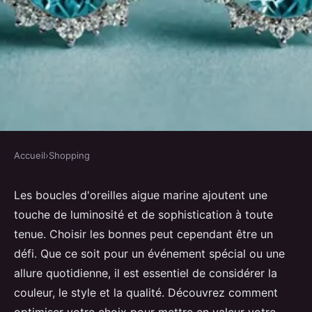
Accueil
›
Shopping
SHOPPING
Boucles d'oreilles aigue marine :
Les boucles d'oreilles aigue marine ajoutent une
touche de luminosité et de sophistication à toute
comment bien les choisir ?
tenue. Choisir les bonnes peut cependant être un
défi. Que ce soit pour un événement spécial ou une
Giulia
•
11 novembre 2024
•
7 min de lecture
allure quotidienne, il est essentiel de considérer la
couleur, le style et la qualité. Découvrez comment