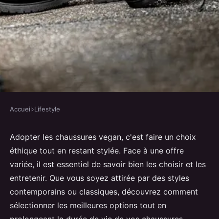
Accueil
›
Lifestyle
LIFESTYLE
Focus sur les chaussures vegan :
Adopter les chaussures vegan, c'est faire un choix
éthique tout en restant stylée. Face à une offre
bien les choisir et les entretenir
variée, il est essentiel de savoir bien les choisir et les
entretenir. Que vous soyez attirée par des styles
Giulia
•
28 octobre 2024
•
9 min de lecture
contemporains ou classiques, découvrez comment
sélectionner les meilleures options tout en